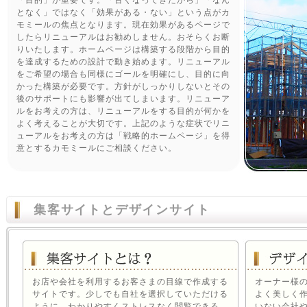
「目的」が重要です。「古くなってきたから」「なん
となく」ではなく「効果がある・ない」という点がカ
モミールの焦点となります。現在効果があるページで
したらリニューアルはお勧めしません。おそらくお断
りいたします。ホームページは構築する段階から目的
を達成するための設計で動き始めます。リニューアル
をご希望の場合も同様にゴールを明確にし、目的に向
かった構築が必要です。方針がしっかりしないとその
後のサポートにも影響が出てしまいます。リニューア
ルをお考えの方は、リニューアルをする目的が何かを
よく考えることが大切です。上記のような症状でリニ
ューアルをお考えの方は「戦略的ホームページ」を得
意とするカモミールにご相談ください。
集客サイトとデザインサイト
お店や会社を利用するお客さまの目線で作成する
オーナー様
サイトです。少しでも自社を選択していただける
よく美しく
ように、わかりやすくストレスなく閲覧できる
いない会社